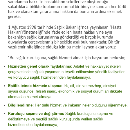
yararlanma hakkı ile hastalıkların sekelleri ve oluşturduğu
sakatlıklarla birlikte toplumun normal bir bireyine sunulan her türlü
hak ve olanaktan yararlanma hakkını da bunların ardına eklemek
gerekir.
1 Ağustos 1998 tarihinde Sağlık Bakanlığı’nca yayınlanan “Hasta
Hakları Yönetmeliği”nde ifade edilen hasta hakları yine aynı
bakanlığın sağlık kurumlarına gönderdiği ve birçok kurumda
duvarlarda çerçevelenmiş bir şekilde asılı bulunmaktadır. Bir tür
yazılı emir niteliğinde olduğu için bu metni aynen aktarıyoruz:
“Bu sağlık kuruluşuna, sağlık hizmeti almak için başvuran herkesin;
Hizmetten genel olarak faydalanma:
Adalet ve hakkaniyet ilkeleri
çerçevesinde sağlıklı yaşamanın teşvik edilmesine yönelik faaliyetler
ve koruyucu sağlık hizmetlerinden faydalanmaya,
Eşitlik içinde hizmete ulaşma:
Irk, dil, din ve mezhep, cinsiyet,
siyasi düşünce, felsefi inanç, ekonomik ve sosyal durumları dikkate
alınmadan hizmet almaya,
Bilgilendirme:
Her türlü hizmet ve imkanın neler olduğunu öğrenmeye,
Kuruluşu seçme ve değiştirme:
Sağlık kuruluşunu seçme ve
değiştirmeye ve seçtiği sağlık kuruluşunda verilen sağlık
hizmetlerinden faydalanmaya,