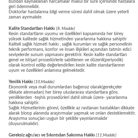
bundan kaynaklanan harcamalar makul bir süre içerisinde hastalara
geri ödenmelidir.
Doktorlar hastalarına bilgi verme süresi dahil olmak üzere yeterli
zaman ayırmalıdır.
Kalite Standartları Hakkı
(8. Madde)
Kesin standartların uyumu ve özellikleri kapsamında her birey
yüksek kalitede sağlık hizmetinden yararlanma hakkına sahiptir
Kaliteli sağlık hizmeti hakkı , sağlık kurumları ve sağlık personelinin
teknik performans, konfor ve insan ilişkileri açısından tatmin edici
seviyelerde sunum yapmasını gerektirir. Kesin kalite standartları
genel ve istişari prosedürlerle sabitlenen ve düzenli(periyodik)
olarak kontrol edilip değerlendirilen kesin kalite standartlarının
uyum ve özellikleri anlamına gelmektedir.
Yenilik Hakkı
(10.Madde)
Ekonomik veya mali durumlardan bağımsız olarak(gerekçeler
dikkate alınmadan) her birey uluslararası standartlara göre,
yeniliklerden -teşhis prosedürleri dahil olmak üzere- yararlanma
hakkına sahiptir.
Sağlık Hizmetlerinin görevi, özellikle az rastlanan hastalıkları dikkate
alarak biotıp alanında araştırmalar yapmak ve onları desteklemektir.
Araştırma sonuçları uygun bir şekilde yayınlanmalıdır
(duyurulmalıdır).
Gereksiz ağrı/acı ve Sıkıntıdan Sakınma Hakkı
(11.Madde)