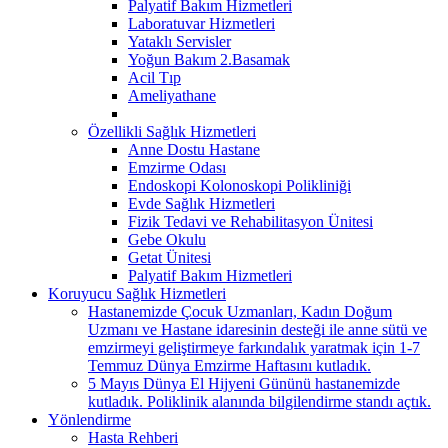
Palyatif Bakım Hizmetleri
Laboratuvar Hizmetleri
Yataklı Servisler
Yoğun Bakım 2.Basamak
Acil Tıp
Ameliyathane
Özellikli Sağlık Hizmetleri
Anne Dostu Hastane
Emzirme Odası
Endoskopi Kolonoskopi Polikliniği
Evde Sağlık Hizmetleri
Fizik Tedavi ve Rehabilitasyon Ünitesi
Gebe Okulu
Getat Ünitesi
Palyatif Bakım Hizmetleri
Koruyucu Sağlık Hizmetleri
Hastanemizde Çocuk Uzmanları, Kadın Doğum
Uzmanı ve Hastane idaresinin desteği ile anne sütü ve
emzirmeyi geliştirmeye farkındalık yaratmak için 1-7
Temmuz Dünya Emzirme Haftasını kutladık.
5 Mayıs Dünya El Hijyeni Gününü hastanemizde
kutladık. Poliklinik alanında bilgilendirme standı açtık.
Yönlendirme
Hasta Rehberi