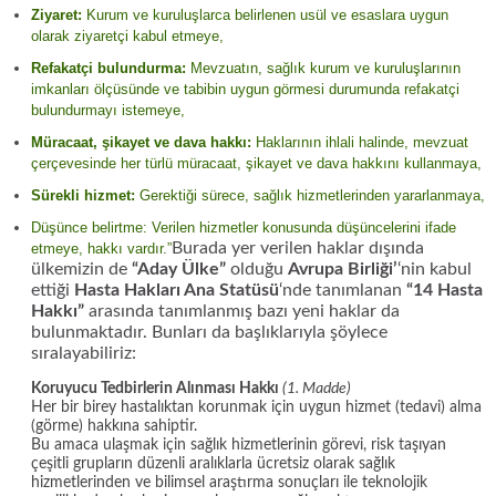
Ziyaret:
Kurum ve kuruluşlarca belirlenen usül ve esaslara uygun
olarak ziyaretçi kabul etmeye,
Refakatçi bulundurma:
Mevzuatın, sağlık kurum ve kuruluşlarının
imkanları ölçüsünde ve tabibin uygun görmesi durumunda refakatçi
bulundurmayı istemeye,
Müracaat, şikayet ve dava hakkı:
Haklarının ihlali halinde, mevzuat
çerçevesinde her türlü müracaat, şikayet ve dava hakkını kullanmaya,
Sürekli hizmet:
Gerektiği sürece, sağlık hizmetlerinden yararlanmaya,
Düşünce belirtme: Verilen hizmetler konusunda düşüncelerini ifade
Burada yer verilen haklar dışında
etmeye, hakkı vardır.”
ülkemizin de
“Aday Ülke”
olduğu
Avrupa Birliği’
‘nin kabul
ettiği
Hasta Hakları Ana Statüsü
‘nde tanımlanan
“14 Hasta
Hakkı”
arasında tanımlanmış bazı yeni haklar da
bulunmaktadır. Bunları da başlıklarıyla şöylece
sıralayabiliriz:
Koruyucu Tedbirlerin Alınması Hakkı
(1. Madde)
Her bir birey hastalıktan korunmak için uygun hizmet (tedavi) alma
(görme) hakkına sahiptir.
Bu amaca ulaşmak için sağlık hizmetlerinin görevi, risk taşıyan
çeşitli grupların düzenli aralıklarla ücretsiz olarak sağlık
hizmetlerinden ve bilimsel araştırma sonuçları ile teknolojik