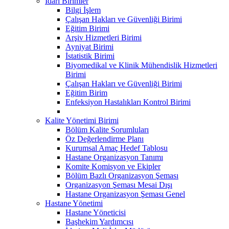
İdari Birimler
Bilgi İşlem
Çalışan Hakları ve Güvenliği Birimi
Eğitim Birimi
Arşiv Hizmetleri Birimi
Ayniyat Birimi
İstatistik Birimi
Biyomedikal ve Klinik Mühendislik Hizmetleri
Birimi
Çalışan Hakları ve Güvenliği Birimi
Eğitim Birim
Enfeksiyon Hastalıkları Kontrol Birimi
Kalite Yönetimi Birimi
Bölüm Kalite Sorumluları
Öz Değerlendirme Planı
Kurumsal Amaç Hedef Tablosu
Hastane Organizasyon Tanımı
Komite Komisyon ve Ekipler
Bölüm Bazlı Organizasyon Şeması
Organizasyon Şeması Mesai Dışı
Hastane Organizasyon Şeması Genel
Hastane Yönetimi
Hastane Yöneticisi
Başhekim Yardımcısı