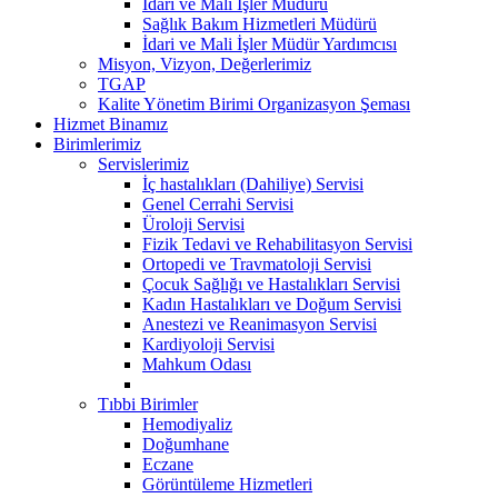
İdari ve Mali İşler Müdürü
Sağlık Bakım Hizmetleri Müdürü
İdari ve Mali İşler Müdür Yardımcısı
Misyon, Vizyon, Değerlerimiz
TGAP
Kalite Yönetim Birimi Organizasyon Şeması
Hizmet Binamız
Birimlerimiz
Servislerimiz
İç hastalıkları (Dahiliye) Servisi
Genel Cerrahi Servisi
Üroloji Servisi
Fizik Tedavi ve Rehabilitasyon Servisi
Ortopedi ve Travmatoloji Servisi
Çocuk Sağlığı ve Hastalıkları Servisi
Kadın Hastalıkları ve Doğum Servisi
Anestezi ve Reanimasyon Servisi
Kardiyoloji Servisi
Mahkum Odası
Tıbbi Birimler
Hemodiyaliz
Doğumhane
Eczane
Görüntüleme Hizmetleri