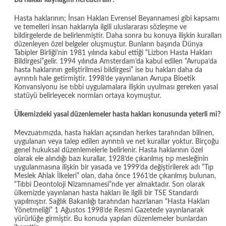
Bu haklar kaynağını nereden alır?
Hasta haklarının; İnsan Hakları Evrensel Beyannamesi gibi kapsamı
ve temelleri insan haklarıyla ilgili uluslararası sözleşme ve
bildirgelerde de belirlenmiştir. Daha sonra bu konuya ilişkin kuralları
düzenleyen özel belgeler oluşmuştur. Bunların başında Dünya
Tabipler Birliği’nin 1981 yılında kabul ettiği “Lizbon Hasta Hakları
Bildirgesi”gelir. 1994 yılında Amsterdam’da kabul edilen “Avrupa’da
hasta haklarının geliştirilmesi bildirgesi” ise bu hakları daha da
ayrıntılı hale getirmiştir. 1998’de yayınlanan Avrupa Bioetik
Konvansiyonu ise tıbbi uygulamalara ilişkin uyulması gereken yasal
statüyü belirleyecek normları ortaya koymuştur.
Ülkemizdeki yasal düzenlemeler hasta hakları konusunda yeterli mi?
Mevzuatımızda, hasta hakları açısından herkes tarafından bilinen,
uygulanan veya talep edilen ayrıntılı ve net kurallar yoktur. Birçoğu
genel hukuksal düzenlemelerle belirlenir. Hasta haklarının özel
olarak ele alındığı bazı kurallar, 1928’de çıkarılmış tıp mesleğinin
uygulanmasına ilişkin bir yasada ve 1999’da değiştirilerek adı “Tıp
Meslek Ahlak İlkeleri” olan, daha önce 1961’de çıkarılmış bulunan,
“Tıbbi Deontoloji Nizamnamesi”nde yer almaktadır. Son olarak
ülkemizde yayınlanan hasta hakları ile ilgili bir TSE Standardı
yapılmıştır. Sağlık Bakanlığı tarafından hazırlanan “Hasta Hakları
Yönetmeliği” 1 Ağustos 1998’de Resmi Gazetede yayınlanarak
yürürlüğe girmiştir. Bu konuda yapılan düzenlemeler bunlardan