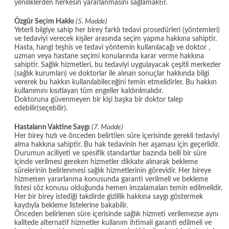
yeniliklerden herkesin yararlanmasını sağlamaktır.
Özgür Seçim Hakkı
(5. Madde)
Yeterli bilgiye sahip her birey farklı tedavi prosedürleri (yöntemleri)
ve tedaviyi verecek kişiler arasında seçim yapma hakkına sahiptir.
Hasta, hangi teşhis ve tedavi yöntemin kullanılacağı ve doktor ,
uzman veya hastane seçimi konularında karar verme hakkına
sahiptir. Sağlık hizmetleri, bu tedaviyi uygulayacak çeşitli merkezler
(sağlık kurumları) ve doktorlar ile alınan sonuçlar hakkında bilgi
vererek bu hakkın kullanılabileceğini temin etmelidirler. Bu hakkın
kullanımını kısıtlayan tüm engeller kaldırılmalıdır.
Doktoruna güvenmeyen bir kişi başka bir doktor talep
edebilir(seçebilir).
Hastaların Vaktine Saygı
(7. Madde)
Her birey hızlı ve önceden belirtilen süre içerisinde gerekli tedaviyi
alma hakkına sahiptir. Bu hak tedavinin her aşaması için geçerlidir.
Durumun aciliyeti ve spesifik standartlar bazında belli bir süre
içinde verilmesi gereken hizmetler dikkate alınarak bekleme
sürelerinin belirlenmesi sağlık hizmetlerinin görevidir. Her bireye
hizmetten yararlanma konusunda garanti verilmeli ve bekleme
listesi söz konusu olduğunda hemen imzalamaları temin edilmelidir.
Her bir birey istediği takdirde gizlilik hakkına saygı göstermek
kaydıyla bekleme listelerine bakabilir.
Önceden belirlenen süre içerisinde sağlık hizmeti verilemezse aynı
kalitede alternatif hizmetler kullanım ihtimali garanti edilmeli ve