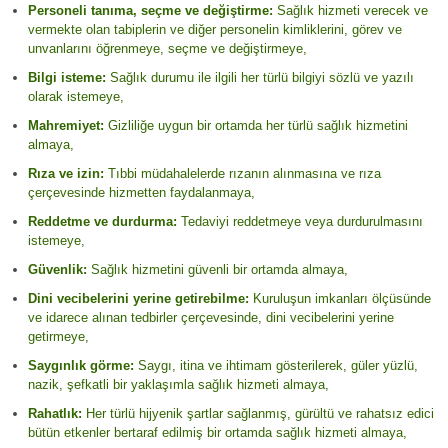
Personeli tanıma, seçme ve değiştirme:
Sağlık hizmeti verecek ve
vermekte olan tabiplerin ve diğer personelin kimliklerini, görev ve
unvanlarını öğrenmeye, seçme ve değiştirmeye,
Bilgi isteme:
Sağlık durumu ile ilgili her türlü bilgiyi sözlü ve yazılı
olarak istemeye,
Mahremiyet:
Gizliliğe uygun bir ortamda her türlü sağlık hizmetini
almaya,
Rıza ve izin:
Tıbbi müdahalelerde rızanın alınmasına ve rıza
çerçevesinde hizmetten faydalanmaya,
Reddetme ve durdurma:
Tedaviyi reddetmeye veya durdurulmasını
istemeye,
Güvenlik:
Sağlık hizmetini güvenli bir ortamda almaya,
Dini vecibelerini yerine getirebilme:
Kuruluşun imkanları ölçüsünde
ve idarece alınan tedbirler çerçevesinde, dini vecibelerini yerine
getirmeye,
Saygınlık görme:
Saygı, itina ve ihtimam gösterilerek, güler yüzlü,
nazik, şefkatli bir yaklaşımla sağlık hizmeti almaya,
Rahatlık:
Her türlü hijyenik şartlar sağlanmış, gürültü ve rahatsız edici
bütün etkenler bertaraf edilmiş bir ortamda sağlık hizmeti almaya,