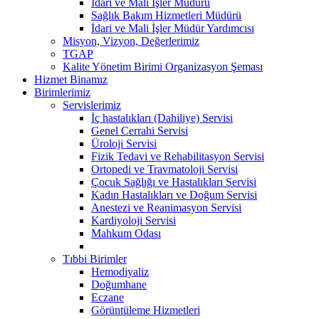
İdari ve Mali İşler Müdürü
Sağlık Bakım Hizmetleri Müdürü
İdari ve Mali İşler Müdür Yardımcısı
Misyon, Vizyon, Değerlerimiz
TGAP
Kalite Yönetim Birimi Organizasyon Şeması
Hizmet Binamız
Birimlerimiz
Servislerimiz
İç hastalıkları (Dahiliye) Servisi
Genel Cerrahi Servisi
Üroloji Servisi
Fizik Tedavi ve Rehabilitasyon Servisi
Ortopedi ve Travmatoloji Servisi
Çocuk Sağlığı ve Hastalıkları Servisi
Kadın Hastalıkları ve Doğum Servisi
Anestezi ve Reanimasyon Servisi
Kardiyoloji Servisi
Mahkum Odası
Tıbbi Birimler
Hemodiyaliz
Doğumhane
Eczane
Görüntüleme Hizmetleri