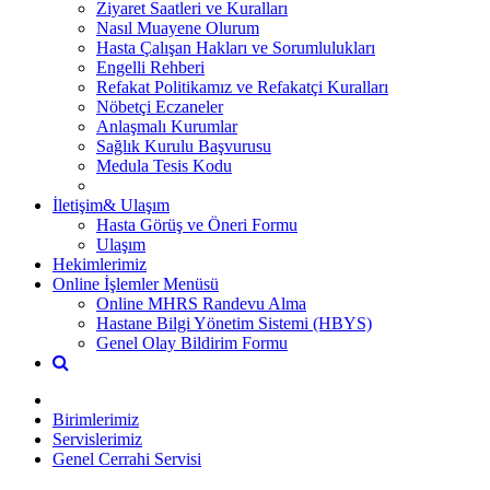
Ziyaret Saatleri ve Kuralları
Nasıl Muayene Olurum
Hasta Çalışan Hakları ve Sorumlulukları
Engelli Rehberi
Refakat Politikamız ve Refakatçi Kuralları
Nöbetçi Eczaneler
Anlaşmalı Kurumlar
Sağlık Kurulu Başvurusu
Medula Tesis Kodu
İletişim& Ulaşım
Hasta Görüş ve Öneri Formu
Ulaşım
Hekimlerimiz
Online İşlemler Menüsü
Online MHRS Randevu Alma
Hastane Bilgi Yönetim Sistemi (HBYS)
Genel Olay Bildirim Formu
Birimlerimiz
Servislerimiz
Genel Cerrahi Servisi