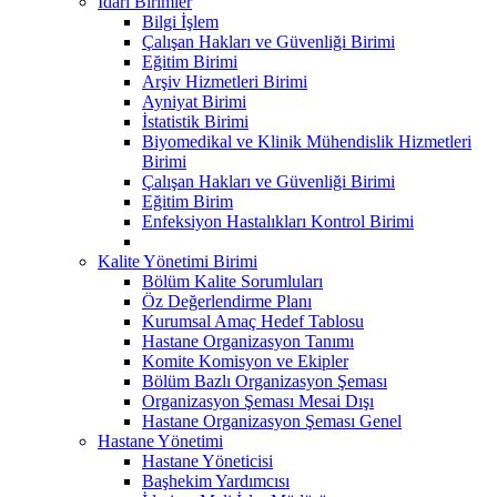
İdari Birimler
Bilgi İşlem
Çalışan Hakları ve Güvenliği Birimi
Eğitim Birimi
Arşiv Hizmetleri Birimi
Ayniyat Birimi
İstatistik Birimi
Biyomedikal ve Klinik Mühendislik Hizmetleri
Birimi
Çalışan Hakları ve Güvenliği Birimi
Eğitim Birim
Enfeksiyon Hastalıkları Kontrol Birimi
Kalite Yönetimi Birimi
Bölüm Kalite Sorumluları
Öz Değerlendirme Planı
Kurumsal Amaç Hedef Tablosu
Hastane Organizasyon Tanımı
Komite Komisyon ve Ekipler
Bölüm Bazlı Organizasyon Şeması
Organizasyon Şeması Mesai Dışı
Hastane Organizasyon Şeması Genel
Hastane Yönetimi
Hastane Yöneticisi
Başhekim Yardımcısı