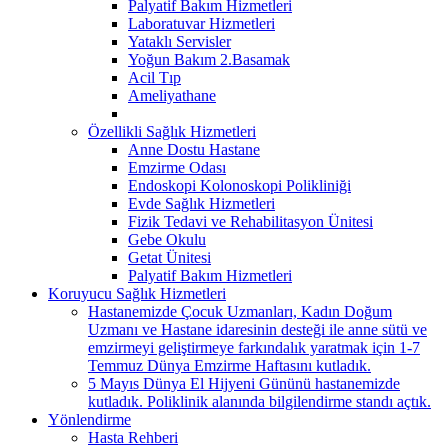
Palyatif Bakım Hizmetleri
Laboratuvar Hizmetleri
Yataklı Servisler
Yoğun Bakım 2.Basamak
Acil Tıp
Ameliyathane
Özellikli Sağlık Hizmetleri
Anne Dostu Hastane
Emzirme Odası
Endoskopi Kolonoskopi Polikliniği
Evde Sağlık Hizmetleri
Fizik Tedavi ve Rehabilitasyon Ünitesi
Gebe Okulu
Getat Ünitesi
Palyatif Bakım Hizmetleri
Koruyucu Sağlık Hizmetleri
Hastanemizde Çocuk Uzmanları, Kadın Doğum
Uzmanı ve Hastane idaresinin desteği ile anne sütü ve
emzirmeyi geliştirmeye farkındalık yaratmak için 1-7
Temmuz Dünya Emzirme Haftasını kutladık.
5 Mayıs Dünya El Hijyeni Gününü hastanemizde
kutladık. Poliklinik alanında bilgilendirme standı açtık.
Yönlendirme
Hasta Rehberi