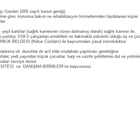
şı Gazileri 1005 sayılı kanun gereği)
e göre; korunma,bakım ve rehabilitasyon hizmetlerinden faydalanan kişiler
ler.
yeşil kartlılar (sağlık karnesinin vizesi dolmamış olarak) sağlık karnesi ile,
e,yurtdışı SSK’lı çalışanları,emeklileri ve bakmakla yükümlü olduğu eş ve çoc
K BELGESİ (Nüfus Cüzdanı) ile başvurmaları yasal zorunluluktur.
ralanma vb. durumlar ile acil tıbbi müdahale yapılması gerektiğine
lüler, yedi yaşından küçük çocuklar, harp ve vazife şehitlerinin dul ve yetimleri
aları tavsiye olunur.
 WEB SİTESİ ve DANIŞMA BİRİMLERİ’ne başvurunuz.