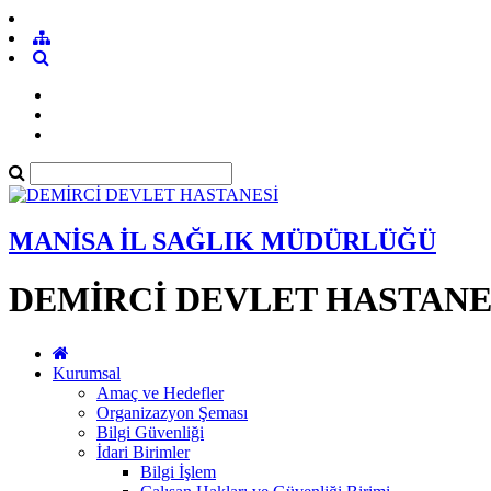
MANİSA İL SAĞLIK MÜDÜRLÜĞÜ
DEMİRCİ DEVLET HASTANE
Kurumsal
Amaç ve Hedefler
Organizazyon Şeması
Bilgi Güvenliği
İdari Birimler
Bilgi İşlem