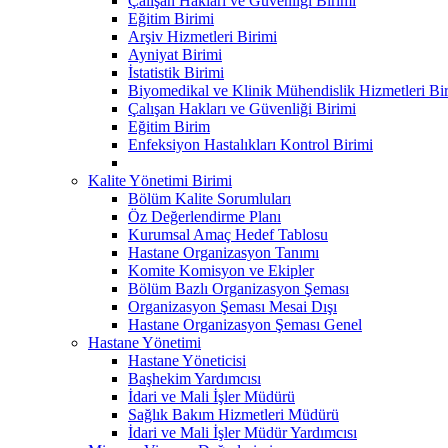
Çalışan Hakları ve Güvenliği Birimi
Eğitim Birimi
Arşiv Hizmetleri Birimi
Ayniyat Birimi
İstatistik Birimi
Biyomedikal ve Klinik Mühendislik Hizmetleri Bi
Çalışan Hakları ve Güvenliği Birimi
Eğitim Birim
Enfeksiyon Hastalıkları Kontrol Birimi
Kalite Yönetimi Birimi
Bölüm Kalite Sorumluları
Öz Değerlendirme Planı
Kurumsal Amaç Hedef Tablosu
Hastane Organizasyon Tanımı
Komite Komisyon ve Ekipler
Bölüm Bazlı Organizasyon Şeması
Organizasyon Şeması Mesai Dışı
Hastane Organizasyon Şeması Genel
Hastane Yönetimi
Hastane Yöneticisi
Başhekim Yardımcısı
İdari ve Mali İşler Müdürü
Sağlık Bakım Hizmetleri Müdürü
İdari ve Mali İşler Müdür Yardımcısı