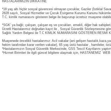
HASTALARIMIZIN DİKKATİNE
*18 yaş altı hiçbir sosyal güvencesi olmayan çocuklar, Gaziler (İstiklal Sava
2828 sayılı, Sosyal Hizmetler ve Çocuk Esirgeme Kurumu Kanunu hükümlerin
T.C. kimlik numarasını gösteren belge ile başvurup ücretsiz muayene olabilir
*SGK’ ya bağlı; çalışan, çalışan eş ve çocukları, emekli, diğer hak sahipleri, 
Ücretli Hastalarımız doğrudan kayıt ile , Sosyal Güvenlik Sözleşmesine gör
Sağlık Yardım Belgesi ile T.C KİMLİK NUMARASINI GÖSTEREN RESMİ KİMLİ
Muayenede öncelikli hastalarımız: Acil vakalar (ani gelişen hastalık,kaza,ya
hekim tarafından karar verilen vakalar), 65 yaş üstü hastalar , hamileler, özür
*Hastalarımızın Sosyal Güvenlik Merkezinde, GSS Tescil Kayıtlarını yaptırm
*Hizmet Birimleri ile ilgili güncel bilgilere ulaşmak için, HASTANEMİZ