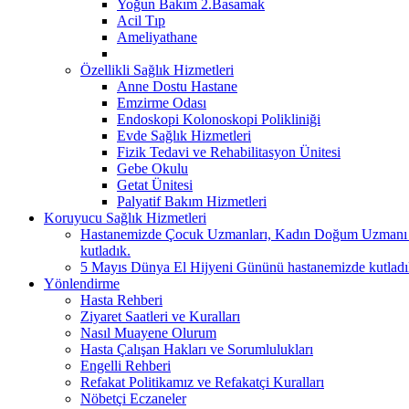
Yoğun Bakım 2.Basamak
Acil Tıp
Ameliyathane
Özellikli Sağlık Hizmetleri
Anne Dostu Hastane
Emzirme Odası
Endoskopi Kolonoskopi Polikliniği
Evde Sağlık Hizmetleri
Fizik Tedavi ve Rehabilitasyon Ünitesi
Gebe Okulu
Getat Ünitesi
Palyatif Bakım Hizmetleri
Koruyucu Sağlık Hizmetleri
Hastanemizde Çocuk Uzmanları, Kadın Doğum Uzmanı ve H
kutladık.
5 Mayıs Dünya El Hijyeni Gününü hastanemizde kutladık. 
Yönlendirme
Hasta Rehberi
Ziyaret Saatleri ve Kuralları
Nasıl Muayene Olurum
Hasta Çalışan Hakları ve Sorumlulukları
Engelli Rehberi
Refakat Politikamız ve Refakatçi Kuralları
Nöbetçi Eczaneler