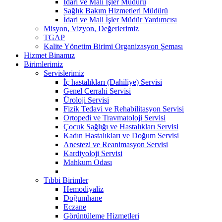
İdari ve Mali İşler Müdürü
Sağlık Bakım Hizmetleri Müdürü
İdari ve Mali İşler Müdür Yardımcısı
Misyon, Vizyon, Değerlerimiz
TGAP
Kalite Yönetim Birimi Organizasyon Şeması
Hizmet Binamız
Birimlerimiz
Servislerimiz
İç hastalıkları (Dahiliye) Servisi
Genel Cerrahi Servisi
Üroloji Servisi
Fizik Tedavi ve Rehabilitasyon Servisi
Ortopedi ve Travmatoloji Servisi
Çocuk Sağlığı ve Hastalıkları Servisi
Kadın Hastalıkları ve Doğum Servisi
Anestezi ve Reanimasyon Servisi
Kardiyoloji Servisi
Mahkum Odası
Tıbbi Birimler
Hemodiyaliz
Doğumhane
Eczane
Görüntüleme Hizmetleri