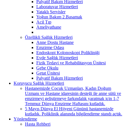
Palyatif Bakım Hizmetleri
Laboratuvar Hizmetleri
Yataklı Servisler
Yoğun Bakım 2.Basamak
Acil Tıp
Ameliyathane
Özellikli Sağlık Hizmetleri
Anne Dostu Hastane
Emzirme Odası
Endoskopi Kolonoskopi Polikliniği
Evde Sağlık Hizmetleri
Fizik Tedavi ve Rehabilitasyon Ünitesi
Gebe Okulu
Getat Ünitesi
Palyatif Bakım Hizmetleri
Koruyucu Sağlık Hizmetleri
Hastanemizde Çocuk Uzmanları, Kadın Doğum
Uzmanı ve Hastane idaresinin desteği ile anne sütü ve
emzirmeyi geliştirmeye farkındalık yaratmak için 1-7
Temmuz Dünya Emzirme Haftasını kutladık.
5 Mayıs Dünya El Hijyeni Gününü hastanemizde
kutladık. Poliklinik alanında bilgilendirme standı açtık.
Yönlendirme
Hasta Rehberi