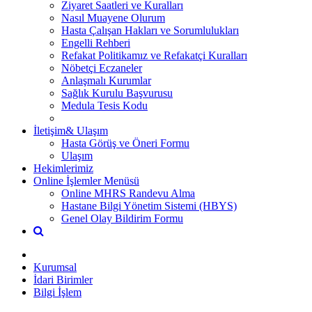
Ziyaret Saatleri ve Kuralları
Nasıl Muayene Olurum
Hasta Çalışan Hakları ve Sorumlulukları
Engelli Rehberi
Refakat Politikamız ve Refakatçi Kuralları
Nöbetçi Eczaneler
Anlaşmalı Kurumlar
Sağlık Kurulu Başvurusu
Medula Tesis Kodu
İletişim& Ulaşım
Hasta Görüş ve Öneri Formu
Ulaşım
Hekimlerimiz
Online İşlemler Menüsü
Online MHRS Randevu Alma
Hastane Bilgi Yönetim Sistemi (HBYS)
Genel Olay Bildirim Formu
Kurumsal
İdari Birimler
Bilgi İşlem