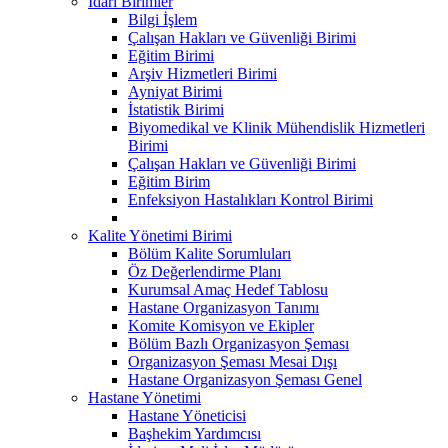
İdari Birimler
Bilgi İşlem
Çalışan Hakları ve Güvenliği Birimi
Eğitim Birimi
Arşiv Hizmetleri Birimi
Ayniyat Birimi
İstatistik Birimi
Biyomedikal ve Klinik Mühendislik Hizmetleri
Birimi
Çalışan Hakları ve Güvenliği Birimi
Eğitim Birim
Enfeksiyon Hastalıkları Kontrol Birimi
Kalite Yönetimi Birimi
Bölüm Kalite Sorumluları
Öz Değerlendirme Planı
Kurumsal Amaç Hedef Tablosu
Hastane Organizasyon Tanımı
Komite Komisyon ve Ekipler
Bölüm Bazlı Organizasyon Şeması
Organizasyon Şeması Mesai Dışı
Hastane Organizasyon Şeması Genel
Hastane Yönetimi
Hastane Yöneticisi
Başhekim Yardımcısı