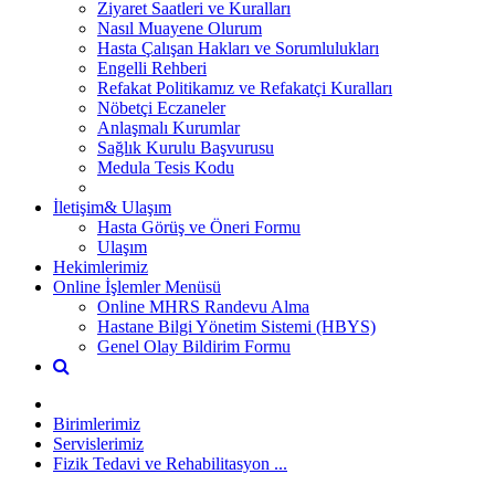
Ziyaret Saatleri ve Kuralları
Nasıl Muayene Olurum
Hasta Çalışan Hakları ve Sorumlulukları
Engelli Rehberi
Refakat Politikamız ve Refakatçi Kuralları
Nöbetçi Eczaneler
Anlaşmalı Kurumlar
Sağlık Kurulu Başvurusu
Medula Tesis Kodu
İletişim& Ulaşım
Hasta Görüş ve Öneri Formu
Ulaşım
Hekimlerimiz
Online İşlemler Menüsü
Online MHRS Randevu Alma
Hastane Bilgi Yönetim Sistemi (HBYS)
Genel Olay Bildirim Formu
Birimlerimiz
Servislerimiz
Fizik Tedavi ve Rehabilitasyon ...