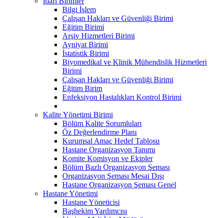
İdari Birimler
Bilgi İşlem
Çalışan Hakları ve Güvenliği Birimi
Eğitim Birimi
Arşiv Hizmetleri Birimi
Ayniyat Birimi
İstatistik Birimi
Biyomedikal ve Klinik Mühendislik Hizmetleri
Birimi
Çalışan Hakları ve Güvenliği Birimi
Eğitim Birim
Enfeksiyon Hastalıkları Kontrol Birimi
Kalite Yönetimi Birimi
Bölüm Kalite Sorumluları
Öz Değerlendirme Planı
Kurumsal Amaç Hedef Tablosu
Hastane Organizasyon Tanımı
Komite Komisyon ve Ekipler
Bölüm Bazlı Organizasyon Şeması
Organizasyon Şeması Mesai Dışı
Hastane Organizasyon Şeması Genel
Hastane Yönetimi
Hastane Yöneticisi
Başhekim Yardımcısı