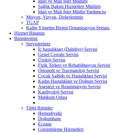
İdari ve Mali İşler Müdürü
Sağlık Bakım Hizmetleri Müdürü
İdari ve Mali İşler Müdür Yardımcısı
Misyon, Vizyon, Değerlerimiz
TGAP
Kalite Yönetim Birimi Organizasyon Şeması
Hizmet Binamız
Birimlerimiz
Servislerimiz
İç hastalıkları (Dahiliye) Servisi
Genel Cerrahi Servisi
Üroloji Servisi
Fizik Tedavi ve Rehabilitasyon Servisi
Ortopedi ve Travmatoloji Servisi
Çocuk Sağlığı ve Hastalıkları Servisi
Kadın Hastalıkları ve Doğum Servisi
Anestezi ve Reanimasyon Servisi
Kardiyoloji Servisi
Mahkum Odası
Tıbbi Birimler
Hemodiyaliz
Doğumhane
Eczane
Görüntüleme Hizmetleri