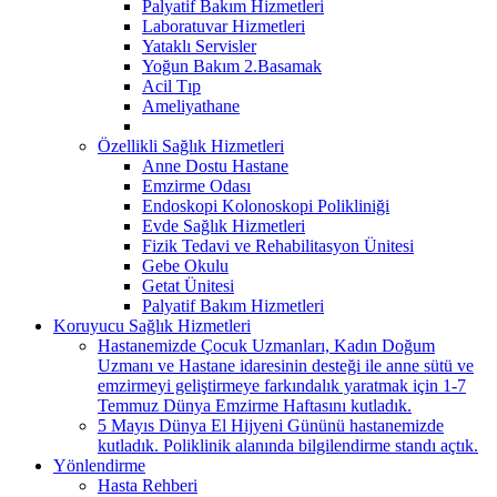
Palyatif Bakım Hizmetleri
Laboratuvar Hizmetleri
Yataklı Servisler
Yoğun Bakım 2.Basamak
Acil Tıp
Ameliyathane
Özellikli Sağlık Hizmetleri
Anne Dostu Hastane
Emzirme Odası
Endoskopi Kolonoskopi Polikliniği
Evde Sağlık Hizmetleri
Fizik Tedavi ve Rehabilitasyon Ünitesi
Gebe Okulu
Getat Ünitesi
Palyatif Bakım Hizmetleri
Koruyucu Sağlık Hizmetleri
Hastanemizde Çocuk Uzmanları, Kadın Doğum
Uzmanı ve Hastane idaresinin desteği ile anne sütü ve
emzirmeyi geliştirmeye farkındalık yaratmak için 1-7
Temmuz Dünya Emzirme Haftasını kutladık.
5 Mayıs Dünya El Hijyeni Gününü hastanemizde
kutladık. Poliklinik alanında bilgilendirme standı açtık.
Yönlendirme
Hasta Rehberi