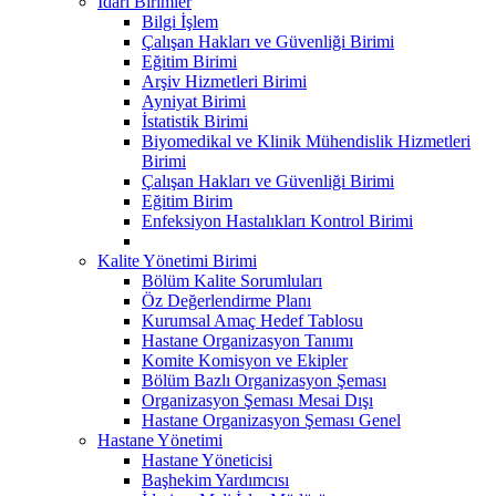
İdari Birimler
Bilgi İşlem
Çalışan Hakları ve Güvenliği Birimi
Eğitim Birimi
Arşiv Hizmetleri Birimi
Ayniyat Birimi
İstatistik Birimi
Biyomedikal ve Klinik Mühendislik Hizmetleri
Birimi
Çalışan Hakları ve Güvenliği Birimi
Eğitim Birim
Enfeksiyon Hastalıkları Kontrol Birimi
Kalite Yönetimi Birimi
Bölüm Kalite Sorumluları
Öz Değerlendirme Planı
Kurumsal Amaç Hedef Tablosu
Hastane Organizasyon Tanımı
Komite Komisyon ve Ekipler
Bölüm Bazlı Organizasyon Şeması
Organizasyon Şeması Mesai Dışı
Hastane Organizasyon Şeması Genel
Hastane Yönetimi
Hastane Yöneticisi
Başhekim Yardımcısı