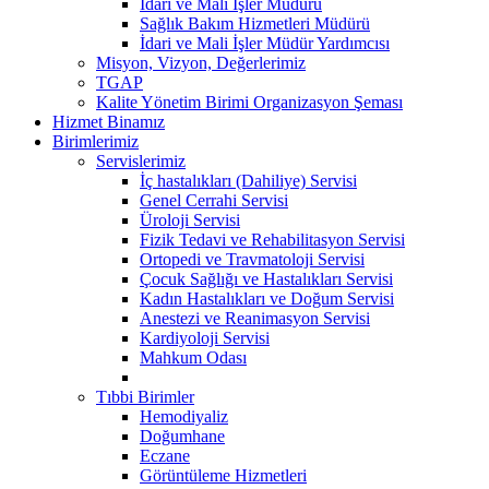
İdari ve Mali İşler Müdürü
Sağlık Bakım Hizmetleri Müdürü
İdari ve Mali İşler Müdür Yardımcısı
Misyon, Vizyon, Değerlerimiz
TGAP
Kalite Yönetim Birimi Organizasyon Şeması
Hizmet Binamız
Birimlerimiz
Servislerimiz
İç hastalıkları (Dahiliye) Servisi
Genel Cerrahi Servisi
Üroloji Servisi
Fizik Tedavi ve Rehabilitasyon Servisi
Ortopedi ve Travmatoloji Servisi
Çocuk Sağlığı ve Hastalıkları Servisi
Kadın Hastalıkları ve Doğum Servisi
Anestezi ve Reanimasyon Servisi
Kardiyoloji Servisi
Mahkum Odası
Tıbbi Birimler
Hemodiyaliz
Doğumhane
Eczane
Görüntüleme Hizmetleri