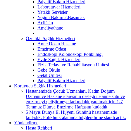
Palyatif Bakım Hizmetleri
Laboratuvar Hizmetleri
Yataklı Servisler
Yoğun Bakım 2.Basamak
Acil Tıp
Ameliyathane
Özellikli Sağlık Hizmetleri
Anne Dostu Hastane
Emzirme Odası
Endoskopi Kolonoskopi Polikliniği
Evde Sağlık Hizmetleri
Fizik Tedavi ve Rehabilitasyon Ünitesi
Gebe Okulu
Getat Ünitesi
Palyatif Bakım Hizmetleri
Koruyucu Sağlık Hizmetleri
Hastanemizde Çocuk Uzmanları, Kadın Doğum
Uzmanı ve Hastane idaresinin desteği ile anne sütü ve
emzirmeyi geliştirmeye farkındalık yaratmak için 1-7
Temmuz Dünya Emzirme Haftasını kutladık.
5 Mayıs Dünya El Hijyeni Gününü hastanemizde
kutladık. Poliklinik alanında bilgilendirme standı açtık.
Yönlendirme
Hasta Rehberi