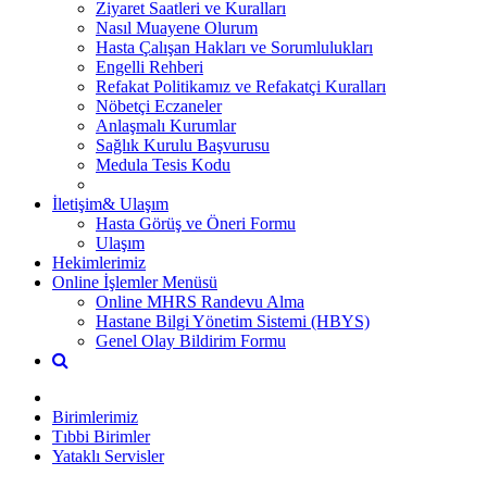
Ziyaret Saatleri ve Kuralları
Nasıl Muayene Olurum
Hasta Çalışan Hakları ve Sorumlulukları
Engelli Rehberi
Refakat Politikamız ve Refakatçi Kuralları
Nöbetçi Eczaneler
Anlaşmalı Kurumlar
Sağlık Kurulu Başvurusu
Medula Tesis Kodu
İletişim& Ulaşım
Hasta Görüş ve Öneri Formu
Ulaşım
Hekimlerimiz
Online İşlemler Menüsü
Online MHRS Randevu Alma
Hastane Bilgi Yönetim Sistemi (HBYS)
Genel Olay Bildirim Formu
Birimlerimiz
Tıbbi Birimler
Yataklı Servisler