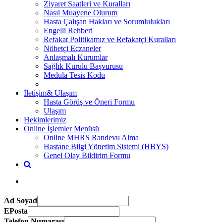
Ziyaret Saatleri ve Kuralları
Nasıl Muayene Olurum
Hasta Çalışan Hakları ve Sorumlulukları
Engelli Rehberi
Refakat Politikamız ve Refakatçi Kuralları
Nöbetçi Eczaneler
Anlaşmalı Kurumlar
Sağlık Kurulu Başvurusu
Medula Tesis Kodu
İletişim& Ulaşım
Hasta Görüş ve Öneri Formu
Ulaşım
Hekimlerimiz
Online İşlemler Menüsü
Online MHRS Randevu Alma
Hastane Bilgi Yönetim Sistemi (HBYS)
Genel Olay Bildirim Formu
Ad Soyad
EPosta
Telefon Numarası