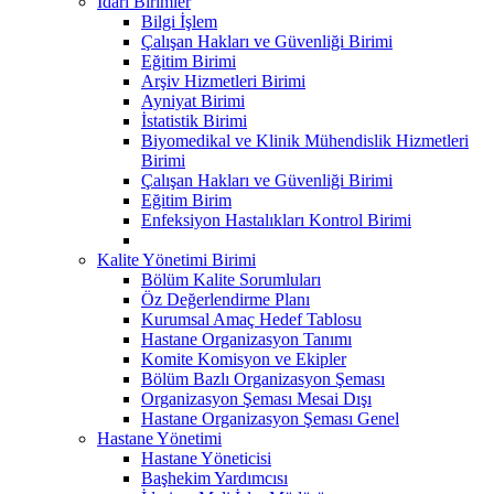
İdari Birimler
Bilgi İşlem
Çalışan Hakları ve Güvenliği Birimi
Eğitim Birimi
Arşiv Hizmetleri Birimi
Ayniyat Birimi
İstatistik Birimi
Biyomedikal ve Klinik Mühendislik Hizmetleri
Birimi
Çalışan Hakları ve Güvenliği Birimi
Eğitim Birim
Enfeksiyon Hastalıkları Kontrol Birimi
Kalite Yönetimi Birimi
Bölüm Kalite Sorumluları
Öz Değerlendirme Planı
Kurumsal Amaç Hedef Tablosu
Hastane Organizasyon Tanımı
Komite Komisyon ve Ekipler
Bölüm Bazlı Organizasyon Şeması
Organizasyon Şeması Mesai Dışı
Hastane Organizasyon Şeması Genel
Hastane Yönetimi
Hastane Yöneticisi
Başhekim Yardımcısı