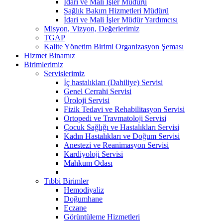
İdari ve Mali İşler Müdürü
Sağlık Bakım Hizmetleri Müdürü
İdari ve Mali İşler Müdür Yardımcısı
Misyon, Vizyon, Değerlerimiz
TGAP
Kalite Yönetim Birimi Organizasyon Şeması
Hizmet Binamız
Birimlerimiz
Servislerimiz
İç hastalıkları (Dahiliye) Servisi
Genel Cerrahi Servisi
Üroloji Servisi
Fizik Tedavi ve Rehabilitasyon Servisi
Ortopedi ve Travmatoloji Servisi
Çocuk Sağlığı ve Hastalıkları Servisi
Kadın Hastalıkları ve Doğum Servisi
Anestezi ve Reanimasyon Servisi
Kardiyoloji Servisi
Mahkum Odası
Tıbbi Birimler
Hemodiyaliz
Doğumhane
Eczane
Görüntüleme Hizmetleri