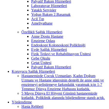
Palyatif Bakım Hizmetleri
Laboratuvar Hizmetleri
Yataklı Servisler
Yoğun Bakım 2.Basamak
Acil Tıp
Ameliyathane
Özellikli Sağlık Hizmetleri
Anne Dostu Hastane
Emzirme Odası
Endoskopi Kolonoskopi Polikliniği
Evde Sağlık Hizmetleri
Fizik Tedavi ve Rehabilitasyon Ünitesi
Gebe Okulu
Getat Ünitesi
Palyatif Bakım Hizmetleri
Koruyucu Sağlık Hizmetleri
Hastanemizde Çocuk Uzmanları, Kadın Doğum
Uzmanı ve Hastane idaresinin desteği ile anne sütü ve
emzirmeyi geliştirmeye farkındalık yaratmak için 1-7
Temmuz Dünya Emzirme Haftasını kutladık.
5 Mayıs Dünya El Hijyeni Gününü hastanemizde
kutladık. Poliklinik alanında bilgilendirme standı açtık.
Yönlendirme
Hasta Rehberi