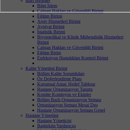
İdari Birimler
Bilgi İşlem
Çalışan Hakları ve Güvenliği Birimi
Eğitim Birimi
Arşiv Hizmetleri Birimi
Ayniyat Birimi
İstatistik Birimi
Biyomedikal ve Klinik Mühendislik Hizmetleri
Birimi
Çalışan Hakları ve Güvenliği Birimi
Eğitim Birim
Enfeksiyon Hastalıkları Kontrol Birimi
Kalite Yönetimi Birimi
Bölüm Kalite Sorumluları
Öz Değerlendirme Planı
Kurumsal Amaç Hedef Tablosu
Hastane Organizasyon Tanımı
Komite Komisyon ve Ekipler
Bölüm Bazlı Organizasyon Şeması
Organizasyon Şeması Mesai Dışı
Hastane Organizasyon Şeması Genel
Hastane Yönetimi
Hastane Yöneticisi
Başhekim Yardımcısı