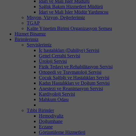
İdari ve Mali İşler Müdürü
Sağlık Bakım Hizmetleri Müdürü
İdari ve Mali İşler Müdür Yardımcısı
Misyon, Vizyon, Değerlerimiz
TGAP
Kalite Yönetim Birimi Organizasyon Şeması
Hizmet Binamız
Birimlerimiz
Servislerimiz
İç hastalıkları (Dahiliye) Servisi
Genel Cerrahi Servisi
Üroloji Servisi
Fizik Tedavi ve Rehabilitasyon Servisi
Ortopedi ve Travmatoloji Servisi
Çocuk Sağlığı ve Hastalıkları Servisi
Kadın Hastalıkları ve Doğum Servisi
Anestezi ve Reanimasyon Servisi
Kardiyoloji Servisi
Mahkum Odası
Tıbbi Birimler
Hemodiyaliz
Doğumhane
Eczane
Görüntüleme Hizmetleri