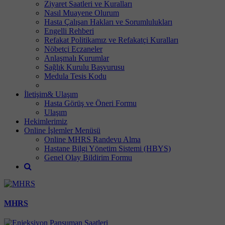
Ziyaret Saatleri ve Kuralları
Nasıl Muayene Olurum
Hasta Çalışan Hakları ve Sorumlulukları
Engelli Rehberi
Refakat Politikamız ve Refakatçi Kuralları
Nöbetçi Eczaneler
Anlaşmalı Kurumlar
Sağlık Kurulu Başvurusu
Medula Tesis Kodu
İletişim& Ulaşım
Hasta Görüş ve Öneri Formu
Ulaşım
Hekimlerimiz
Online İşlemler Menüsü
Online MHRS Randevu Alma
Hastane Bilgi Yönetim Sistemi (HBYS)
Genel Olay Bildirim Formu
MHRS