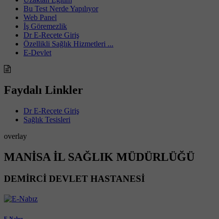
Bu Test Nerde Yapılıyor
Web Panel
İş Göremezlik
Dr E-Reçete Giriş
Özellikli Sağlık Hizmetleri ...
E-Devlet
Faydalı Linkler
Dr E-Reçete Giriş
Sağlık Tesisleri
overlay
MANİSA İL SAĞLIK MÜDÜRLÜĞÜ
DEMİRCİ DEVLET HASTANESİ
E-Nabız