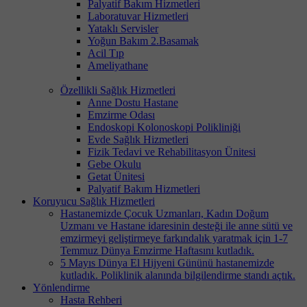
Palyatif Bakım Hizmetleri
Laboratuvar Hizmetleri
Yataklı Servisler
Yoğun Bakım 2.Basamak
Acil Tıp
Ameliyathane
Özellikli Sağlık Hizmetleri
Anne Dostu Hastane
Emzirme Odası
Endoskopi Kolonoskopi Polikliniği
Evde Sağlık Hizmetleri
Fizik Tedavi ve Rehabilitasyon Ünitesi
Gebe Okulu
Getat Ünitesi
Palyatif Bakım Hizmetleri
Koruyucu Sağlık Hizmetleri
Hastanemizde Çocuk Uzmanları, Kadın Doğum
Uzmanı ve Hastane idaresinin desteği ile anne sütü ve
emzirmeyi geliştirmeye farkındalık yaratmak için 1-7
Temmuz Dünya Emzirme Haftasını kutladık.
5 Mayıs Dünya El Hijyeni Gününü hastanemizde
kutladık. Poliklinik alanında bilgilendirme standı açtık.
Yönlendirme
Hasta Rehberi